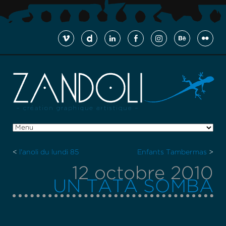
<
l'anoli du lundi 85
Enfants Tambermas
>
12 octobre 2010
UN TATA SOMBA