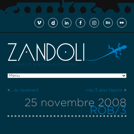
<
…ils ripolinent
rob/3 alias Nestor
>
25 novembre 2008
ROB/3