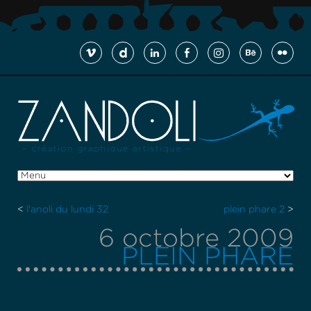
<
l'anoli du lundi 32
plein phare 2
>
6 octobre 2009
PLEIN PHARE