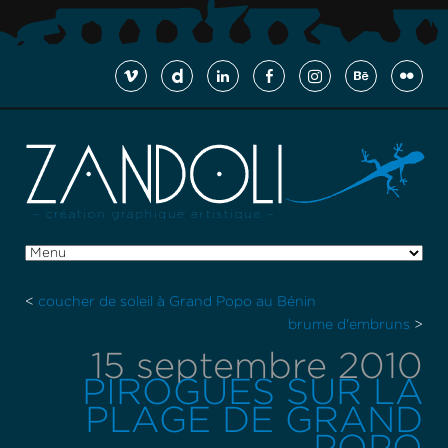
<
coucher de soleil à Grand Popo au Bénin
brume d'embruns
>
15 septembre 2010
PIROGUES SUR LA
PLAGE DE GRAND