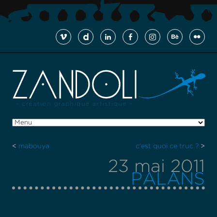
<
mabouya
c'est quoi ce truc ?
>
23 mai 2011
PALANS