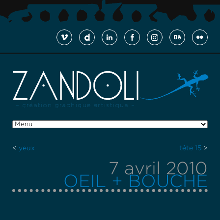
<
yeux
tête 15
>
7 avril 2010
OEIL + BOUCHE