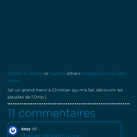
Publish at Scribd
or
explore
others:
Images
Culture
river
corps
(et un grand merci à Christian qui m’a fait découvrir les
peuples de l’Omo:)
11 commentaires
kinzy
dit :
13 janvier 2009 à 8 h 02 min