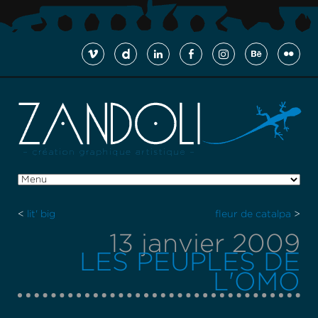
<
lit' big
fleur de catalpa
>
13 janvier 2009
LES PEUPLES DE
L'OMO