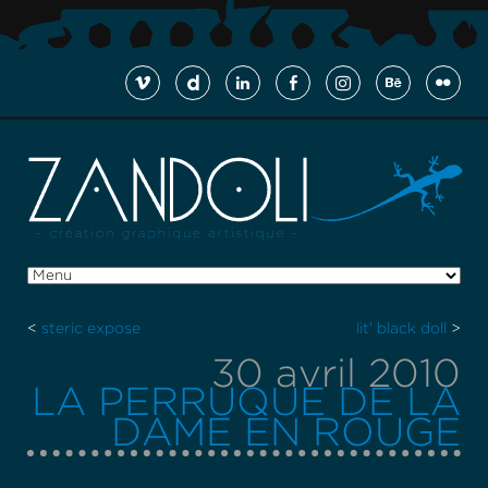
<
steric expose
lit' black doll
>
30 avril 2010
LA PERRUQUE DE LA
DAME EN ROUGE