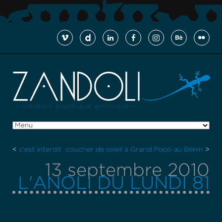
<
c'est interdit
coucher de soleil à Grand Popo au Bénin
>
13 septembre 2010
L'ANOLI DU LUNDI 81