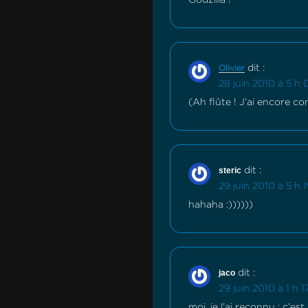
dit :
Olivier
28 juin 2010 à 5 h
(Ah flûte ! J’ai encore co
steric
dit :
29 juin 2010 à 5 h 
hahaha :))))))
jaco
dit :
29 juin 2010 à 1 h 1
moi, je l’ai reconnu : c’es