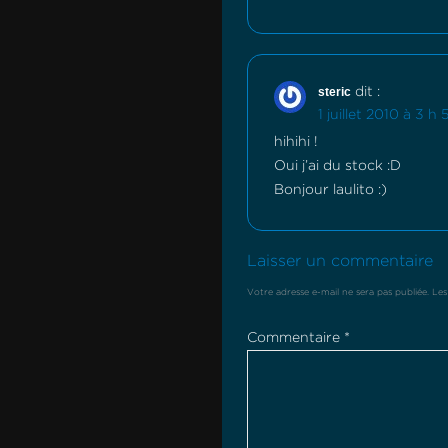
steric
dit :
1 juillet 2010 à 3 h
hihihi !
Oui j’ai du stock :D
Bonjour laulito :)
Laisser un commentaire
Votre adresse e-mail ne sera pas publiée.
Les
Commentaire
*