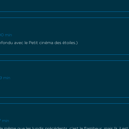
 00 min
nfondu avec le Petit cinéma des étoiles.)
19 min
7 min
t le même que les lundis précédents, c’est le flambeur, mais là, il est 