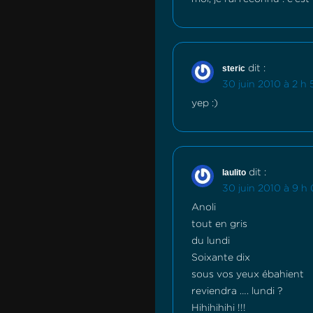
steric
dit :
30 juin 2010 à 2 h 
yep :)
laulito
dit :
30 juin 2010 à 9 h
Anoli
tout en gris
du lundi
Soixante dix
sous vos yeux ébahient
reviendra …. lundi ?
Hihihihihi !!!