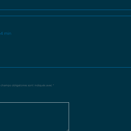
 54 min
 champs obligatoires sont indiqués avec
*