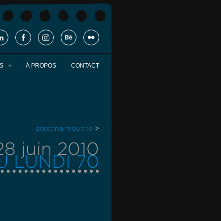
S
À PROPOS
CONTACT
persona mouche
>
28 juin 2010
U LUNDI 70