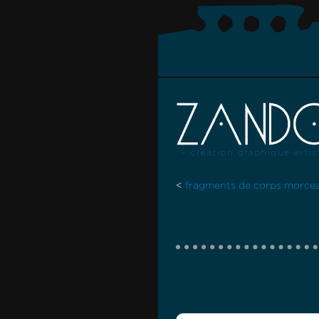
<
fragments de corps morcea