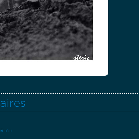
aires
59 min