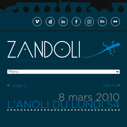
<
visage 2
tête 14
>
8 mars 2010
L'ANOLI DU LUNDI 54