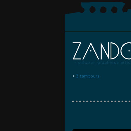
<
3 tambours