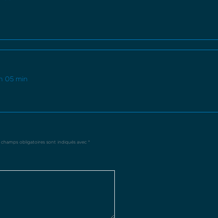
 h 05 min
 champs obligatoires sont indiqués avec
*