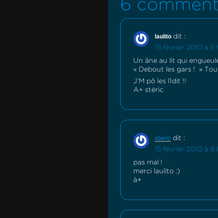
6 comment
laulito
dit :
15 février 2010 à 5
Un âne au lit qui engueule
« Debout les gars ! » Tout
J’M pô les l1dit !!
A+ stéric
dit :
steric
15 février 2010 à 8
pas mal !
merci laulito :)
à+