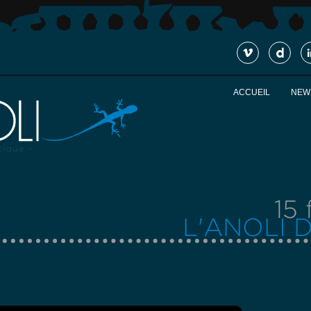
ACCUEIL
NEW
15 
L'ANOLI D