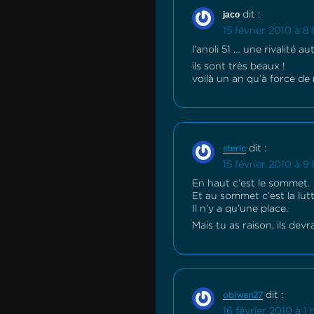
jaco
dit :
15 février 2010 à 8
l’anoli 51 … une rivalité a
ils sont très beaux !
voilà un an qu’à force de 
dit :
steric
15 février 2010 à 9
En haut c’est le sommet.
Et au sommet c’est la lut
Il n’y a qu’une place.
Mais tu as raison, ils devr
dit :
obiwan27
16 février 2010 à 1