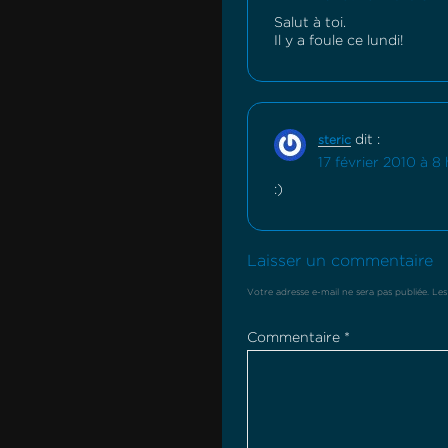
Salut à toi.
Il y a foule ce lundi!
dit :
steric
17 février 2010 à 8
:)
Laisser un commentaire
Votre adresse e-mail ne sera pas publiée.
Les
Commentaire
*