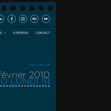
S
À PROPOS
CONTACT
adan lari-a
>
février 2010
U LUNDI 51