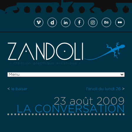
<
le baiser
l'anoli du lundi 26
>
23 août 2009
LA CONVERSATION