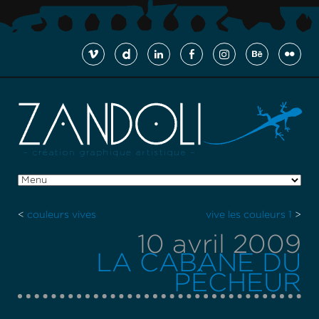
<
couleurs vives
vive les couleurs 1
>
10 avril 2009
LA CABANE DU
PÊCHEUR