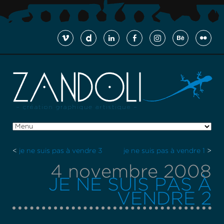
<
je ne suis pas à vendre 3
je ne suis pas à vendre 1
>
4 novembre 2008
JE NE SUIS PAS À
VENDRE 2