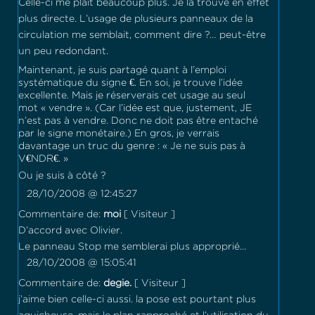
Celle-ci me plaît beaucoup plus. Je la trouve en effet
plus directe. L’usage de plusieurs panneaux de la
circulation me semblait, comment dire ?… peut-être
un peu redondant.
Maintenant, je suis partagé quant à l’emploi
systématique du signe €. En soi, je trouve l’idée
excellente. Mais je réserverais cet usage au seul
mot « vendre ». (Car l’idée est que, justement, JE
n’est pas à vendre. Donc ne doit pas être entaché
par le signe monétaire.) En gros, je verrais
davantage un truc du genre : « Je ne suis pas à
V€NDR€. »
Ou je suis à côté ?
28/10/2008 @ 12:45:27
Commentaire de:
moi
[ Visiteur ]
D’accord avec Olivier.
Le panneau Stop me semblerai plus approprié…
28/10/2008 @ 15:05:41
Commentaire de:
degie.
[ Visiteur ]
j’aime bien celle-ci aussi. la pose est pourtant plus