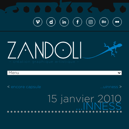
<
encore capsule
…uinness
>
15 janvier 2010
…INNESS