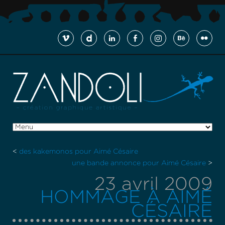
<
des kakemonos pour Aimé Césaire
une bande annonce pour Aimé Césaire
>
23 avril 2009
HOMMAGE À AIMÉ
CÉSAIRE