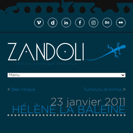
<
Blek l'orque
Turlututu la tortue
>
23 janvier 2011
HÉLÈNE LA BALEINE