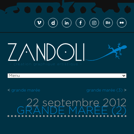
<
grande marée
grande marée (3)
>
22 septembre 2012
GRANDE MARÉE (2)