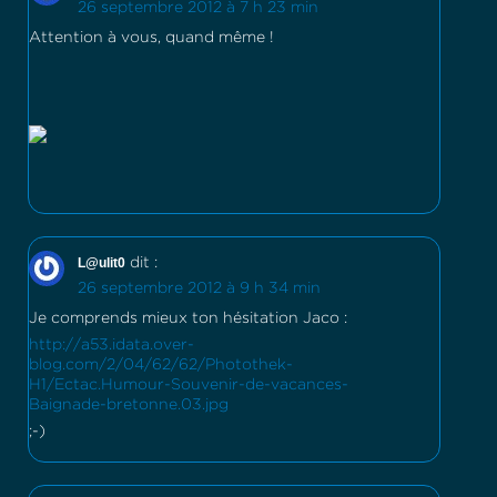
26 septembre 2012 à 7 h 23 min
Attention à vous, quand même !
L@ulit0
dit :
26 septembre 2012 à 9 h 34 min
Je comprends mieux ton hésitation Jaco :
http://a53.idata.over-
blog.com/2/04/62/62/Photothek-
H1/Ectac.Humour-Souvenir-de-vacances-
Baignade-bretonne.03.jpg
;-)