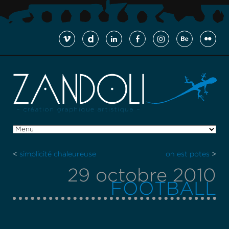
<
simplicité chaleureuse
on est potes
>
29 octobre 2010
FOOTBALL