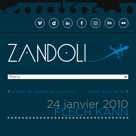
<
champ de cannes au couchant
l'anoli du lundi 48
>
24 janvier 2010
FLÈCH KANN