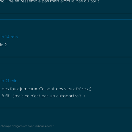
ic il ne se ressemble pas mais alors là pas du tout.
 h 14 min
ic ?
 h 21 min
pas des faux jumeaux. Ce sont des vieux frères ;)
 à fifil (mais ce n’est pas un autoportrait :)
 champs obligatoires sont indiqués avec
*