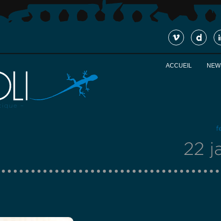
ACCUEIL
NEW
f
22 j