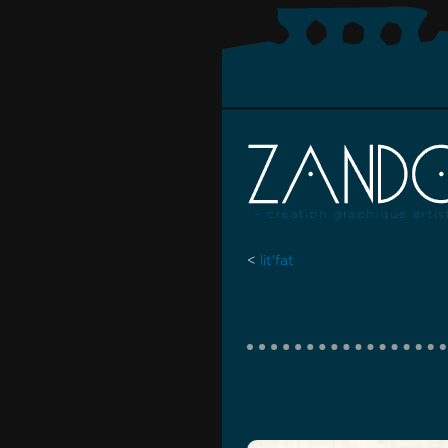
<
lit'fat