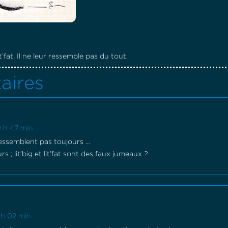
 lit’fat. Il ne leur ressemble pas du tout.
aires
0 h 47 min
 ressemblent pas toujours …
urs ; lit’big et lit’fat sont des faux jumeaux ?
 h 02 min