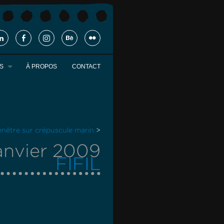
S
À PROPOS
CONTACT
enêtre sur crépuscule marin
>
anvier 2009
FIFIL