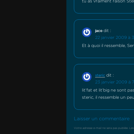
tu as vraiment raison Stér
jaco
dit :
22 janvier 2009 à 3
Et à quoi il ressemble, Ser
dit :
steric
23 janvier 2009 à 7
lit’fat et lit’big ne sont 
steric, il ressemble un peu
Laisser un commentaire
Votre adresse e-mail ne sera pas publiée.
Les