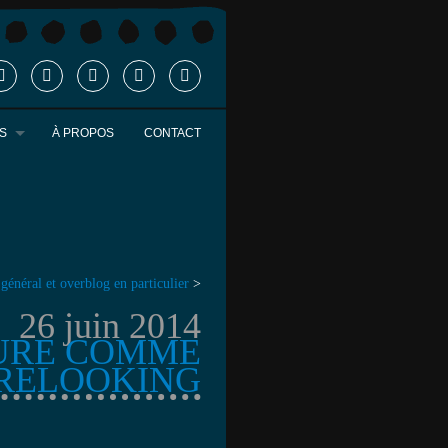
S
À PROPOS
CONTACT
 général et overblog en particulier
>
26 juin 2014
FURE COMME
 RELOOKING