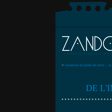
<
variations les pieds sur terre… la
DE L'