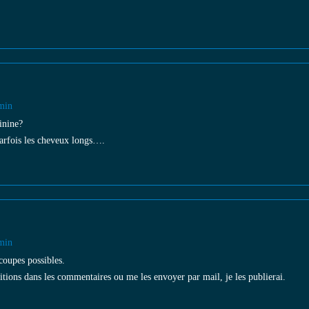
min
inine?
parfois les cheveux longs….
min
coupes possibles.
tions dans les commentaires ou me les envoyer par mail, je les publierai.