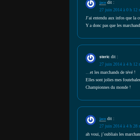
dit :
jaco
27 juin 2014 à 0 h 12 
J’ai entendu aux infos que la c
Y a donc pas que les marchands 
dit :
steric
27 juin 2014 à 4 h 12 
…et les marchands de tévé !
Elles sont jolies mes foutebale
Championnes du monde !
dit :
jaco
27 juin 2014 à 4 h 28 
ah voui, j’oubliais les marchan