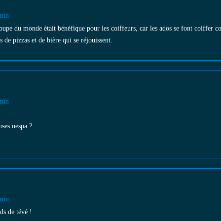
min
oupe du monde était bénéfique pour les coiffeurs, car les ados se font coiffer c
de pizzas et de bière qui se réjouissent.
min
uses nespa ?
min
ds de tévé !