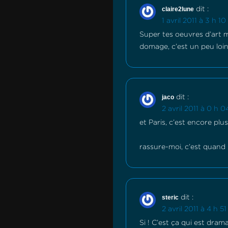
claire2lune
dit :
1 avril 2011 à 3 h 10
Super tes oeuvres d’art 
domage, c’est un peu loin
jaco
dit :
2 avril 2011 à 0 h 0
et Paris, c’est encore plus 
rassure-moi, c’est quand 
steric
dit :
2 avril 2011 à 4 h 5
Si ! C’est ça qui est dra