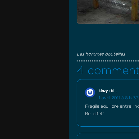
Les hommes bouteilles
4 comment
kinzy
dit :
1 avril 2011 à 8 h 3
Fragile équilibre entre l’
Bel effet!