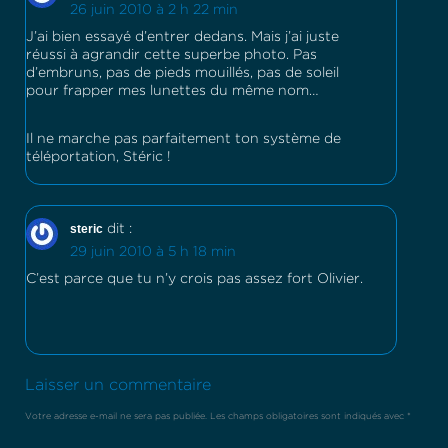
26 juin 2010 à 2 h 22 min
J’ai bien essayé d’entrer dedans. Mais j’ai juste
réussi à agrandir cette superbe photo. Pas
d’embruns, pas de pieds mouillés, pas de soleil
pour frapper mes lunettes du même nom…
Il ne marche pas parfaitement ton système de
téléportation, Stéric !
steric
dit :
29 juin 2010 à 5 h 18 min
C’est parce que tu n’y crois pas assez fort Olivier.
Laisser un commentaire
Votre adresse e-mail ne sera pas publiée.
Les champs obligatoires sont indiqués avec
*