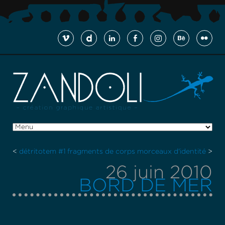
<
détritotem #1
fragments de corps morceaux d'identité
>
26 juin 2010
BORD DE MER