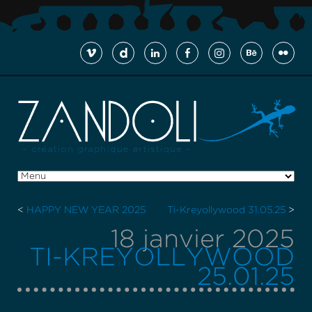
<
HAPPY NEW YEAR 2025
Ti-Kreyollywood 31.05.25
>
18 janvier 2025
TI-KREYOLLYWOOD
25.01.25