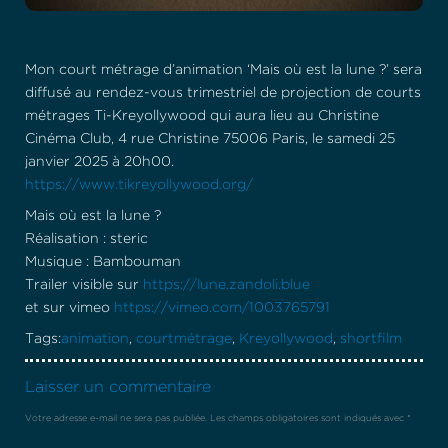
Mon court métrage d’animation ‘Mais où est la lune ?’ sera
diffusé au rendez-vous trimestriel de projection de courts
métrages Ti-Kreyollywood qui aura lieu au Christine
Cinéma Club, 4 rue Christine 75006 Paris, le samedi 25
janvier 2025 à 20h00.
https://www.tikreyollywood.org/
Mais où est la lune ?
Réalisation : steric
Musique : Bambouman
Trailer visible sur
https://lune.zandoli.blue
et sur vimeo
https://vimeo.com/1003765791
Tags:
animation
,
courtmétrage
,
Kreyollywood
,
shortfilm
Laisser un commentaire
Votre adresse e-mail ne sera pas publiée.
Les champs obligatoires sont indiqués avec
*