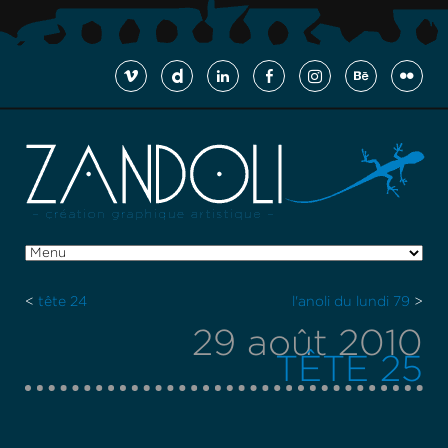
<
tête 24
l'anoli du lundi 79
>
29 août 2010
TÊTE 25