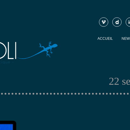
ACCUEIL
NEW
22 s