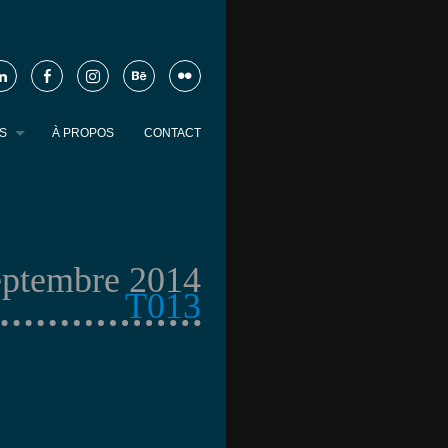
S
À PROPOS
CONTACT
eptembre 2014
T013