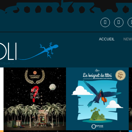
ACCUEIL
NEW
SÉLECTION
LE
N
OFFICIELL
BEIGNET
E SANFICI
DE TITIRI |
TEASERS