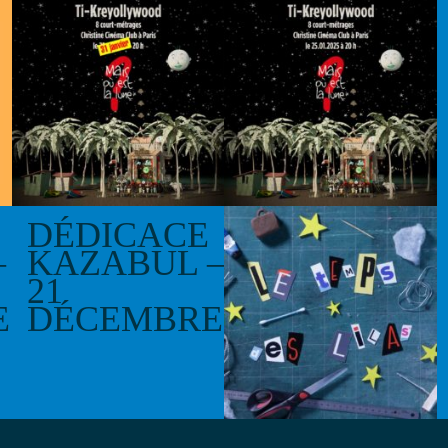
R
TI-
TI-
KREYOLLY
KREYOLLY
WOOD
WOOD
31.05.25
25.01.25
DÉDICACE
LE TEMPS
–
KAZABUL –
DES LILAS
21
E
DÉCEMBRE