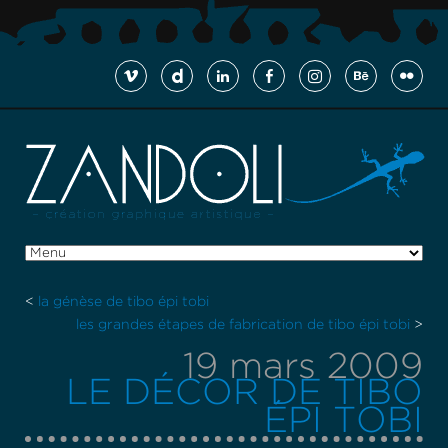
<
la génèse de tibo épi tobi
les grandes étapes de fabrication de tibo épi tobi
>
19 mars 2009
LE DÉCOR DE TIBO
ÉPI TOBI