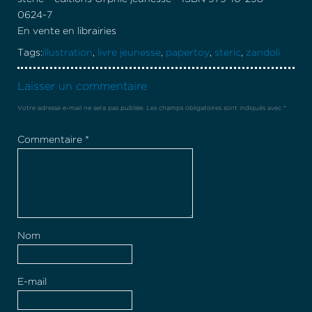
0624-7
En vente en librairies
Tags:
illustration
,
livre jeunesse
,
papertoy
,
steric
,
zandoli
Laisser un commentaire
Votre adresse e-mail ne sera pas publiée.
Les champs obligatoires sont indiqués avec
*
Commentaire
*
Nom
E-mail