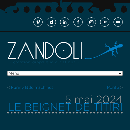
<
Funny little machines
Ponte
>
5 mai 2024
LE BEIGNET DE TITIRI