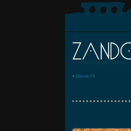
<
Piko on TV