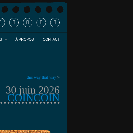
S
À PROPOS
CONTACT
this way that way
>
30 juin 2026
COINCOIN