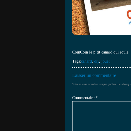
CoinCoin le p’tit canard qui roule
Tags:
canard
,
diy
,
jouet
Laisser un commentaire
Votre adresse e-mail ne sera pas publiée.
Les champs 
Commentaire
*